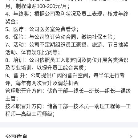
月，制程津贴100-200元/月；
4、年终奖：根据公司盈利状况及员工表现，核发年终
奖金；
5、医疗：公司医务室免费看诊；
6、保险：与公司签订劳动合同，缴纳社保五险；
7、活动：公司不定期组织员工聚餐、旅游、节日抽奖
活动、体育娱乐比赛等；
8、培训：公司依照员工入职时间及岗位开展各类通识
及专业培训，以提升员工综合素质；
9、晋 升：公司提供广阔的晋升空间，每半年进行考
评，每年有两次晋升及调薪机会
管理职晋升方向：储备干部—线长—班长—组长—课级
主管；
技术职晋升方向：储备干部—技术员—助理工程师—工
程师—高级工程师级；
公司信息