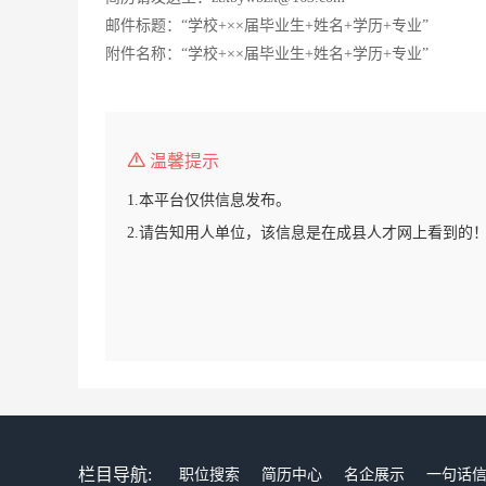
邮件标题：“学校+××届毕业生+姓名+学历+专业”
附件名称：“学校+××届毕业生+姓名+学历+专业”
温馨提示
1.本平台仅供信息发布。
2.请告知用人单位，该信息是在成县人才网上看到的
栏目导航:
职位搜索
简历中心
名企展示
一句话