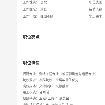
工作性质：
全职
职位类别
工作区域：
成县
招聘人数
工作年限：
经验不限
学历要求
职位亮点
职位详情
招聘专业：测绘工程专业（或摄影测量与遥感专业）
院校要求：本科院校，应届毕业生优先
岗位描述：文物保护、文旅融合
用工模式：合同制
薪酬待遇：五险+工资+年底奖金
简历请发送至：ztxbywbzx@163.com